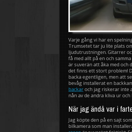
Varje gång vi har en spelnin
Trumsetet tar ju lite plats 
ljudutrustningen. Gitarrer och
få med allt på en och samma 
är suverän att åka med och d
det finns ett stort problem! D
backa egentligen, men att s
bevåg installerat en backkam
backar
och jag riskerar inte 
nån av de andra kliva ur och
När jag ändå var i fart
Jag köpte den på en sajt som
bilkamera som man installera