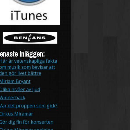
enaste inläggen:
Här är vetenskapliga fakta
om musik som bevisar att
den gör livet bättre
Miriam Bryant
Olika nivåer av ljud
Winnerbäck
Var det proppen som gick?
Cirkus Miramar
Gör dig fin för konserten
Cirkus Miramar spelning