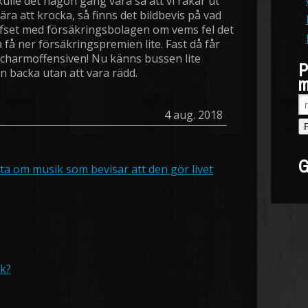
kulle det någon gång vara så att vi råkar ut
nära att krocka, så finns det bildbevis på vad
afset med försäkringsbolagen om vems fel det
få ner försäkringspremien lite. Fast då får
 charmoffensiven! Nu känns bussen lite
P
kan backa utan att vara rädd.
m
4 aug. 2018
G
ta om musik som bevisar att den gör livet
k?