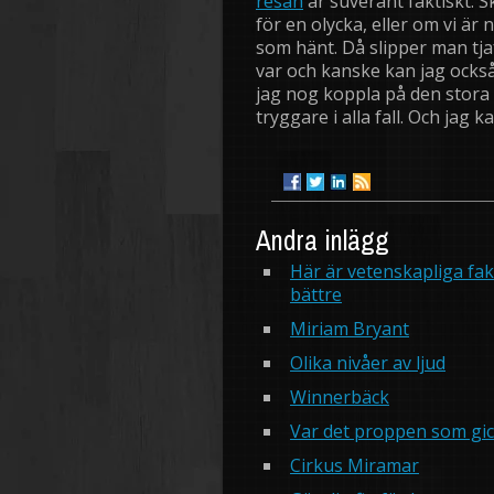
resan
är suveränt faktiskt. S
för en olycka, eller om vi är 
som hänt. Då slipper man tj
var och kanske kan jag också 
jag nog koppla på den stora
tryggare i alla fall. Och jag 
Andra inlägg
Här är vetenskapliga fak
bättre
Miriam Bryant
Olika nivåer av ljud
Winnerbäck
Var det proppen som gic
Cirkus Miramar