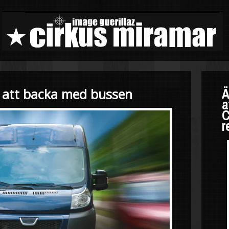
t att backa med bussen
Ä
a
C
r