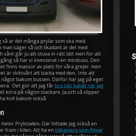
g så är det många prylar som ska med.
om man säger så och likadant är det med
 sånt går ju att stuva in rätt lätt men för att
S
gång så har vi investerat i en minibuss. Den
et finns massor av plats för våra grejer. men
et är skitsvårt att backa med den.. Inte att
e något bakom bussen. Därför har jag på eget
era. Det gör att jag får
bra sikt bakåt när jag
att köra på någon stackare. Ja,och så slipper
 ha koll bakom också.
en
 heter Prylstaden. Där hittade jag också en
r fram i bilen. Att ha en
bilkamera som filmar