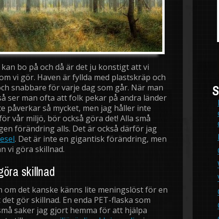
 kan bo på och då är det ju konstigt att vi
m vi gör. Haven är fyllda med plastskräp och
ch snabbare för varje dag som går. När man
S
 så ser man ofta att folk pekar på andra länder
nte påverkar så mycket, men jag håller inte
ör vår miljö, bör också göra det! Alla små
gen förändring alls. Det är också därför jag
iesel
. Det är inte en gigantisk förändring, men
 vi göra skillnad.
ra skillnad
en om det kanske känns lite meningslöst för en
t det gör skillnad. En enda PET-flaska som
 små saker jag gjort hemma för att hjälpa