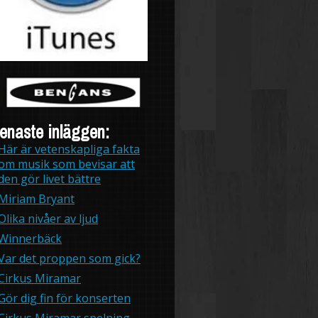
enaste inläggen:
Här är vetenskapliga fakta
om musik som bevisar att
den gör livet bättre
Miriam Bryant
Olika nivåer av ljud
Winnerbäck
Var det proppen som gick?
Cirkus Miramar
Gör dig fin för konserten
Cirkus Miramar spelning