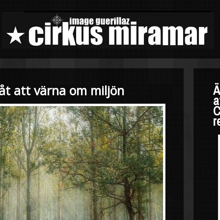
 åt att värna om miljön
Ä
a
C
r