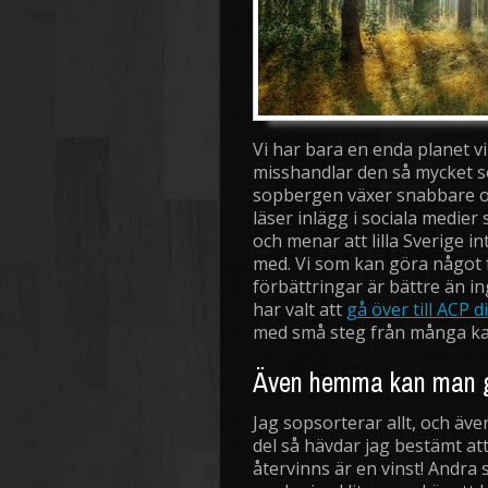
Vi har bara en enda planet vi
misshandlar den så mycket so
sopbergen växer snabbare o
läser inlägg i sociala medier
och menar att lilla Sverige i
med. Vi som kan göra något f
förbättringar är bättre än in
har valt att
gå över till ACP d
med små steg från många kan
Även hemma kan man gö
Jag sopsorterar allt, och äv
del så hävdar jag bestämt at
återvinns är en vinst! Andra