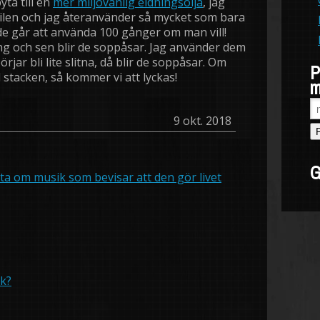
yta till en
mer miljövänlig eldningsolja
, jag
bilen och jag återanvänder så mycket som bara
 de går att använda 100 gånger om man vill!
 och sen blir de soppåsar. Jag använder dem
jar bli lite slitna, då blir de soppåsar. Om
P
ill stacken, så kommer vi att lyckas!
m
9 okt. 2018
G
ta om musik som bevisar att den gör livet
k?