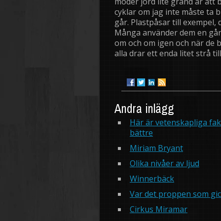
moder jord lite grand är att b
cyklar om jag inte måste ta 
går. Plastpåsar till exempel,
Många använder dem en gång
om och om igen och när de bör
alla drar ett enda litet strå t
Andra inlägg
Här är vetenskapliga fak
bättre
Miriam Bryant
Olika nivåer av ljud
Winnerbäck
Var det proppen som gic
Cirkus Miramar